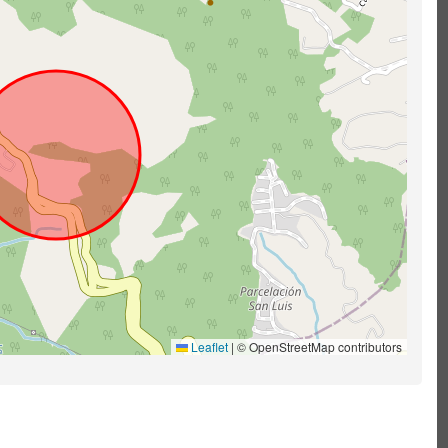
Leaflet
|
© OpenStreetMap contributors